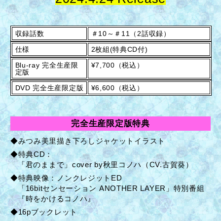
収録話数
＃10～＃11（2話収録）
仕様
2枚組(特典CD付)
Blu-ray 完全生産限
¥7,700（税込）
定版
DVD 完全生産限定版
¥6,600（税込）
完全生産限定版特典
◆みつみ美里描き下ろしジャケットイラスト
◆特典CD：
「君のままで」cover by秋里コノハ（CV.古賀葵）
◆特典映像：ノンクレジットED
「16bitセンセーション ANOTHER LAYER」特別番組
『時をかけるコノハ』
◆16pブックレット