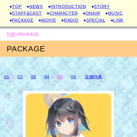
●
TOP
●
NEWS
●
INTRODUCTION
●
STORY
●
STAFF&CAST
●
CHARACTER
●
ONAIR
●
MUSIC
●
PACKAGE
●
MOVIE
●
RADIO
●
SPECIAL
●
LINK
TOP
>
PACKAGE
PACKAGE
01
02
03
04
05
06
店舗特典